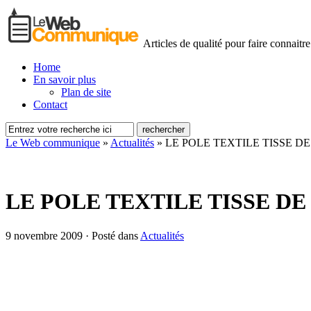
Articles de qualité pour faire connaitre
Home
En savoir plus
Plan de site
Contact
Le Web communique
»
Actualités
»
LE POLE TEXTILE TISSE 
LE POLE TEXTILE TISSE D
9 novembre 2009 · Posté dans
Actualités