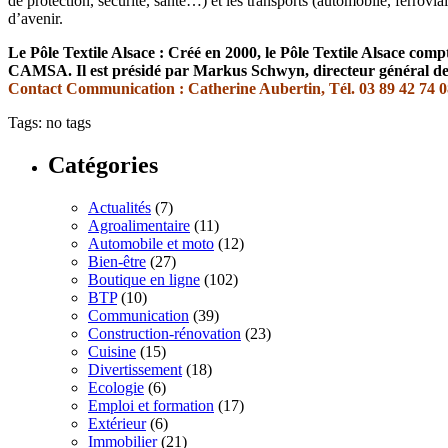
de protection, sécurité, santé…) et les transports (automobile, ferrovi
d’avenir.
Le Pôle Textile Alsace : Créé en 2000, le Pôle Textile Alsace com
CAMSA. Il est présidé par Markus Schwyn, directeur général de 
Contact Communication : Catherine Aubertin, Tél. 03 89 42 74 08,
Tags: no tags
Catégories
Actualités
(7)
Agroalimentaire
(11)
Automobile et moto
(12)
Bien-être
(27)
Boutique en ligne
(102)
BTP
(10)
Communication
(39)
Construction-rénovation
(23)
Cuisine
(15)
Divertissement
(18)
Ecologie
(6)
Emploi et formation
(17)
Extérieur
(6)
Immobilier
(21)