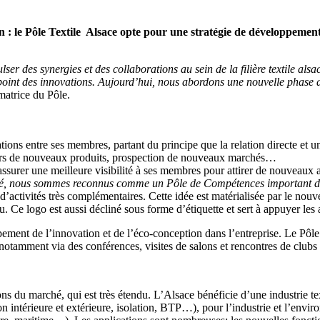
: le Pôle Textile Alsace opte pour une stratégie de développement v
lser des synergies et des collaborations au sein de la filière textile als
u point des innovations. Aujourd’hui, nous abordons une nouvelle phase d
matrice du Pôle.
lations entre ses membres, partant du principe que la relation directe et
ieurs de nouveaux produits, prospection de nouveaux marchés…
t assurer une meilleure visibilité à ses membres pour attirer de nouveaux
mté, nous sommes reconnus comme un Pôle de Compétences important dan
activités très complémentaires. Cette idée est matérialisée par le nouve
u. Ce logo est aussi décliné sous forme d’étiquette et sert à appuyer l
ppement de l’innovation et de l’éco-conception dans l’entreprise. Le Pôle
otamment via des conférences, visites de salons et rencontres de clubs 
ions du marché, qui est très étendu. L’Alsace bénéficie d’une industrie
 intérieure et extérieure, isolation, BTP…), pour l’industrie et l’envir