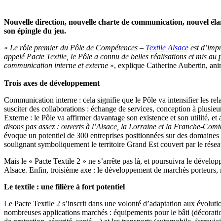
Nouvelle direction, nouvelle charte de communication, nouvel élan 
son épingle du jeu.
«
Le rôle premier du Pôle de Compétences –
Textile Alsace
est d’impu
appelé Pacte Textile, le Pôle a connu de belles réalisations et mis a
communication interne et externe
», explique Catherine Aubertin, ani
Trois axes de développement
Communication interne : cela signifie que le Pôle va intensifier les re
susciter des collaborations : échange de services, conception à plus
Externe : le Pôle va affirmer davantage son existence et son utilité, e
disons pas assez : ouverts à l’Alsace, la Lorraine et la Franche-Co
évoque un potentiel de 300 entreprises positionnées sur des domaines d’
soulignant symboliquement le territoire Grand Est couvert par le résea
Mais le « Pacte Textile 2 » ne s’arrête pas là, et poursuivra le dévelo
Alsace. Enfin, troisième axe : le développement de marchés porteurs, n
Le textile : une filière à fort potentiel
Le Pacte Textile 2 s’inscrit dans une volonté d’adaptation aux évolut
nombreuses applications marchés : équipements pour le bâti (décoration