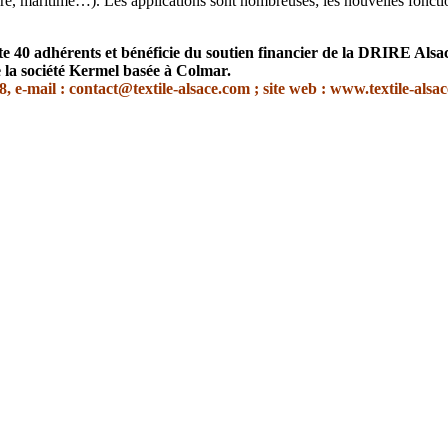
aire, maritime…). Les applications sont nombreuses; les nouvelles fonctio
pte 40 adhérents et bénéficie du soutien financier de la DRIRE Als
la société Kermel basée à Colmar.
 e-mail : contact@textile-alsace.com ; site web : www.textile-alsa