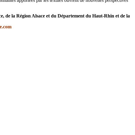
nnalités apportées par les textiles ouvrent de nouvelles perspectives
ace, de la Région Alsace et du Département du Haut-Rhin et de la
ce.com