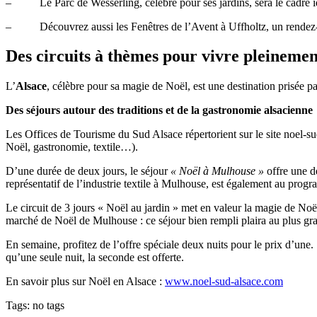
– Le Parc de Wesserling, célèbre pour ses jardins, sera le cadre idé
– Découvrez aussi les Fenêtres de l’Avent à Uffholtz, un rendez-vou
Des circuits à thèmes pour vivre pleinement
L’
Alsace
, célèbre pour sa magie de Noël, est une destination prisée p
Des séjours autour des traditions et de la gastronomie alsacienne
Les Offices de Tourisme du Sud Alsace répertorient sur le site noel-su
Noël, gastronomie, textile…).
D’une durée de deux jours, le séjour
« Noël à Mulhouse »
offre une dé
représentatif de l’industrie textile à Mulhouse, est également au prog
Le circuit de 3 jours « Noël au jardin » met en valeur la magie de No
marché de Noël de Mulhouse : ce séjour bien rempli plaira au plus g
En semaine, profitez de l’offre spéciale deux nuits pour le prix d’une.
qu’une seule nuit, la seconde est offerte.
En savoir plus sur Noël en Alsace :
www.noel-sud-alsace.com
Tags: no tags