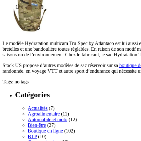
Le modèle Hydratation multicam Tru-Spec by Atlantaco est lui aussi e
bretelles et une bandoulière toutes réglables. En raison de son motif 
saisons ou de l’environnement. Chez le fabricant, le sac Hydratation 
Stock US propose d’autres modèles de sac réservoir sur sa
boutique de
randonnée, en voyage VTT et autre sport d’endurance qui nécessite u
Tags: no tags
Catégories
Actualités
(7)
Agroalimentaire
(11)
Automobile et moto
(12)
Bien-être
(27)
Boutique en ligne
(102)
BTP
(10)