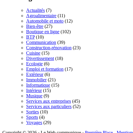
Actualités
(7)
Agroalimentaire
(11)
Automobile et moto
(12)
Bien-être
(27)
Boutique en ligne
(102)
BTP
(10)
Communication
(39)
Construction-rénovation
(23)
Cuisine
(15)
Divertissement
(18)
Ecologie
(6)
Emploi et formation
(17)
Extérieur
(6)
Immobilier
(21)
Informatique
(15)
Intérieur
(15)
Musique
(9)
Services aux entreprises
(45)
Services aux particuliers
(52)
Sorties
(10)
Sports
(4)
Voyages
(29)
Copyright © 2026 · Le Web communique ·
Première Place
-
Mention